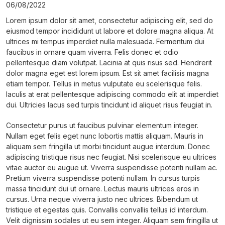
06/08/2022
Lorem ipsum dolor sit amet, consectetur adipiscing elit, sed do
eiusmod tempor incididunt ut labore et dolore magna aliqua. At
ultrices mi tempus imperdiet nulla malesuada. Fermentum dui
faucibus in ornare quam viverra. Felis donec et odio
pellentesque diam volutpat. Lacinia at quis risus sed. Hendrerit
dolor magna eget est lorem ipsum. Est sit amet facilisis magna
etiam tempor. Tellus in metus vulputate eu scelerisque felis.
Iaculis at erat pellentesque adipiscing commodo elit at imperdiet
dui. Ultricies lacus sed turpis tincidunt id aliquet risus feugiat in.
Consectetur purus ut faucibus pulvinar elementum integer.
Nullam eget felis eget nunc lobortis mattis aliquam. Mauris in
aliquam sem fringilla ut morbi tincidunt augue interdum. Donec
adipiscing tristique risus nec feugiat. Nisi scelerisque eu ultrices
vitae auctor eu augue ut. Viverra suspendisse potenti nullam ac.
Pretium viverra suspendisse potenti nullam. In cursus turpis
massa tincidunt dui ut ornare. Lectus mauris ultrices eros in
cursus. Urna neque viverra justo nec ultrices. Bibendum ut
tristique et egestas quis. Convallis convallis tellus id interdum.
Velit dignissim sodales ut eu sem integer. Aliquam sem fringilla ut